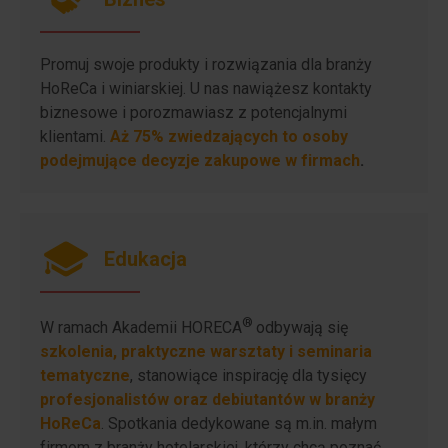
Promuj swoje produkty i rozwiązania dla branży
HoReCa i winiarskiej. U nas nawiążesz kontakty
biznesowe i porozmawiasz z potencjalnymi
klientami.
Aż 75% zwiedzających to osoby
podejmujące decyzje zakupowe w firmach
.
Edukacja
®
W ramach Akademii HORECA
odbywają się
szkolenia, praktyczne warsztaty i seminaria
tematyczne
, stanowiące inspirację dla tysięcy
profesjonalistów oraz debiutantów w branży
HoReCa
. Spotkania dedykowane są m.in. małym
firmom z branży hotelarskiej, którzy chcą poznać