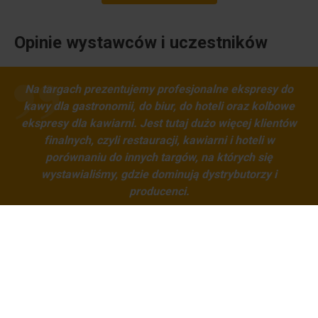
Opinie wystawców i uczestników
Na targach prezentujemy profesjonalne ekspresy do
kawy dla gastronomii, do biur, do hoteli oraz kolbowe
ekspresy dla kawiarni. Jest tutaj dużo więcej klientów
finalnych, czyli restauracji, kawiarni i hoteli w
porównaniu do innych targów, na których się
wystawialiśmy, gdzie dominują dystrybutorzy i
producenci.